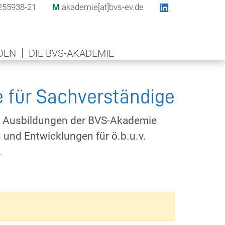
255938-21
M
akademie[at]bvs-ev.de
DEN
DIE BVS-AKADEMIE
 für Sachverständige
e Ausbildungen der BVS-Akademie
 und Entwicklungen für ö.b.u.v.
.