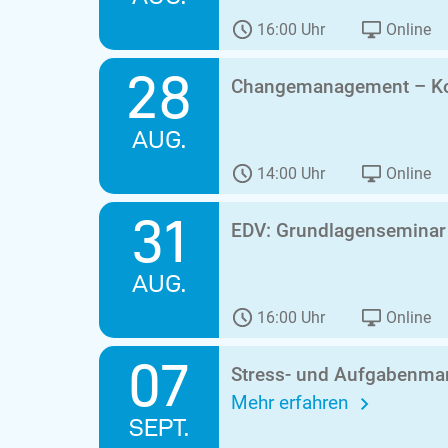
16:00 Uhr
Online
28
Changemanagement – K
AUG.
14:00 Uhr
Online
31
EDV: Grundlagensemina
AUG.
16:00 Uhr
Online
07
Stress- und Aufgabenman
Mehr erfahren
SEPT.