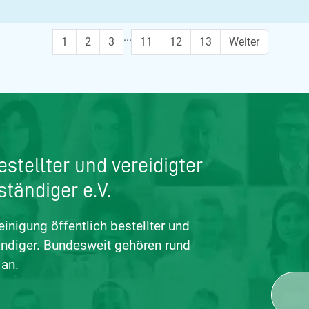
...
1
2
3
11
12
13
Weiter
stellter und vereidigter
ständiger e.V.
einigung öffentlich bestellter und
tändiger. Bundesweit gehören rund
an.